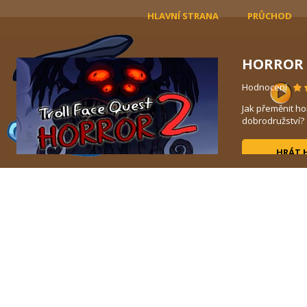
HLAVNÍ STRANA
PRŮCHOD
HORROR 
Hodnocení
Jak přeměnit h
..
dobrodružství? S
HRÁT 