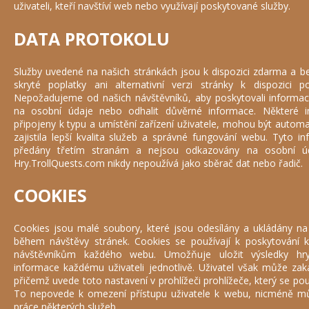
uživateli, kteří navštíví web nebo využívají poskytované služby.
DATA PROTOKOLU
Služby uvedené na našich stránkách jsou k dispozici zdarma a 
skryté poplatky ani alternativní verzi stránky k dispozici p
Nepožadujeme od našich návštěvníků, aby poskytovali informac
na osobní údaje nebo odhalit důvěrné informace. Některé 
připojeny k typu a umístění zařízení uživatele, mohou být auto
zajistila lepší kvalita služeb a správné fungování webu. Tyto 
předány třetím stranám a nejsou odkazovány na osobní ú
Hry.TrollQuests.com nikdy nepoužívá jako sběrač dat nebo řadič.
COOKIES
Cookies jsou malé soubory, které jsou odesílány a ukládány na 
během návštěvy stránek. Cookies se používají k poskytování kv
návštěvníkům každého webu. Umožňuje uložit výsledky hry
informace každému uživateli jednotlivě. Uživatel však může za
přičemž uvede toto nastavení v prohlížeči prohlížeče, který se p
To nepovede k omezení přístupu uživatele k webu, nicméně mů
práce některých služeb.