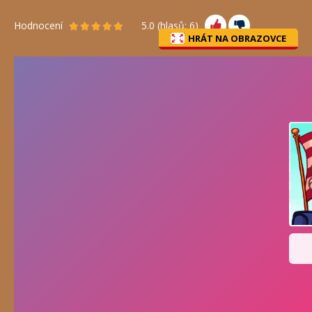
Hodnocení
5.0
(hlasů:
6
)
HRÁT NA OBRAZOVCE