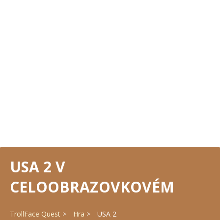
USA 2 V
CELOOBRAZOVKOVÉM
TrollFace Quest
Hra
USA 2