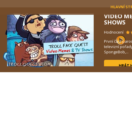
HLAVNÍ ST
VIDEO M
SHOWS
Hodnocení
První část paro
vou
televizní pořad
SpongeBob,...
HRÁT 