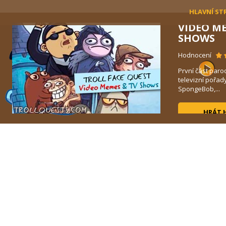
HLAVNÍ ST
VIDEO M
SHOWS
Hodnocení
První část paro
vou
televizní pořad
SpongeBob,...
HRÁT 