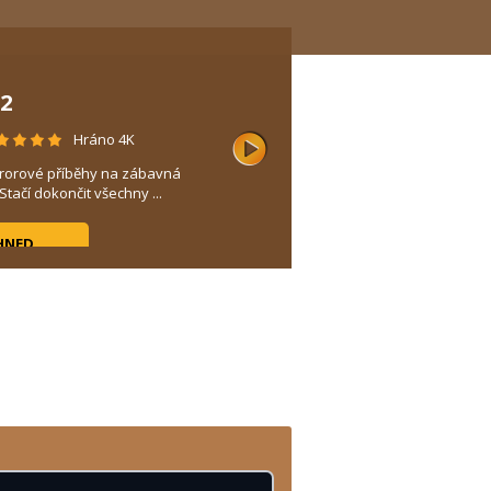
2
Hráno 4K
ororové příběhy na zábavná
tačí dokončit všechny ...
HNED