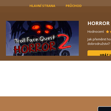
HLAVNÍ STRANA
PRŮCHOD
HORROR 
Hodnocení
- to
Jak přeměnit h
dobrodružství? S
HRÁT 