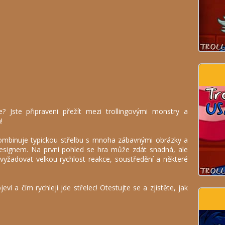
e? Jste připraveni přežít mezi trollingovými monstry a
!
 kombinuje typickou střelbu s mnoha zábavnými obrázky a
designem. Na první pohled se hra může zdát snadná, ale
e vyžadovat velkou rychlost reakce, soustředění a některé
eví a čím rychleji jde střelec! Otestujte se a zjistěte, jak