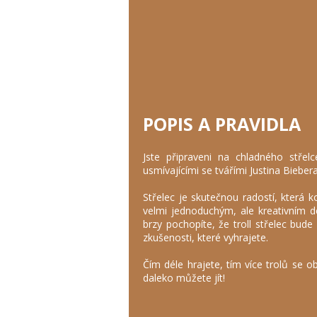
POPIS A PRAVIDLA
Jste připraveni na chladného střelc
usmívajícími se tvářími Justina Biebera
Střelec je skutečnou radostí, která
velmi jednoduchým, ale kreativním 
brzy pochopíte, že troll střelec bud
zkušenosti, které vyhrajete.
Čím déle hrajete, tím více trolů se obj
daleko můžete jít!