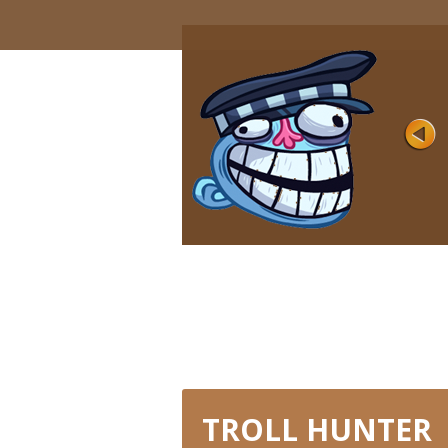
VIDEO MEMES AND TV
SHOWS 2
Hodnocení
Hráno 4K
Různé televizní pořady na obrazovkách,
spousta populárních videí na monitorech 
...
HRÁT HNED
TROLL HUNTER