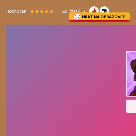
Hodnocení
5.0
(hlasů:
6
)
HRÁT NA OBRAZOVCE