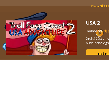
HLAVNÍ ST
USA 2
Hodnocení
h a
Druhá část ame
...
bude dělat legra
HRÁT 