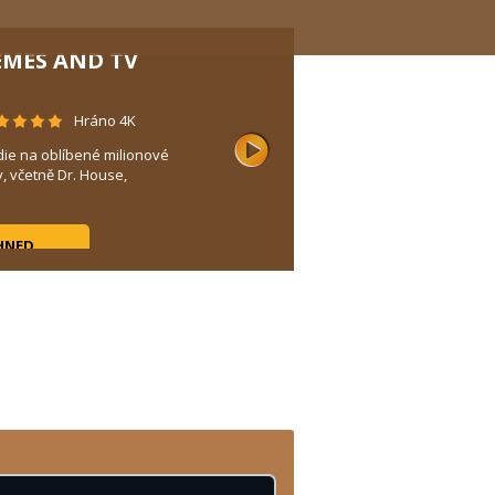
EMES AND TV
Hráno 4K
die na oblíbené milionové
y, včetně Dr. House,
HNED