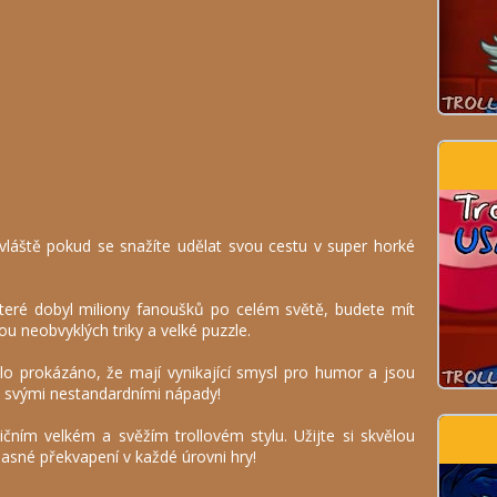
vláště pokud se snažíte udělat svou cestu v super horké
které dobyl miliony fanoušků po celém světě, budete mít
ou neobvyklých triky a velké puzzle.
ylo prokázáno, že mají vynikající smysl pro humor a jsou
e svými nestandardními nápady!
čním velkém a svěžím trollovém stylu. Užijte si skvělou
žasné překvapení v každé úrovni hry!