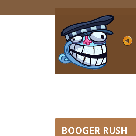
USA
Hodnocení
Hráno 4K
Nová série trollování a vtipů na populárn
Američany z různých období. Hra se skl
...
HRÁT HNED
BOOGER RUSH