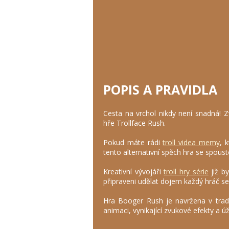
POPIS A PRAVIDLA
Cesta na vrchol nikdy není snadná! Z
hře Trollface Rush.
Pokud máte rádi
troll videa memy
, 
tento alternativní spěch hra se spoust
Kreativní vývojáři
troll hry série
již b
připraveni udělat dojem každý hráč s
Hra Booger Rush je navržena v tradi
animaci, vynikající zvukové efekty a ú