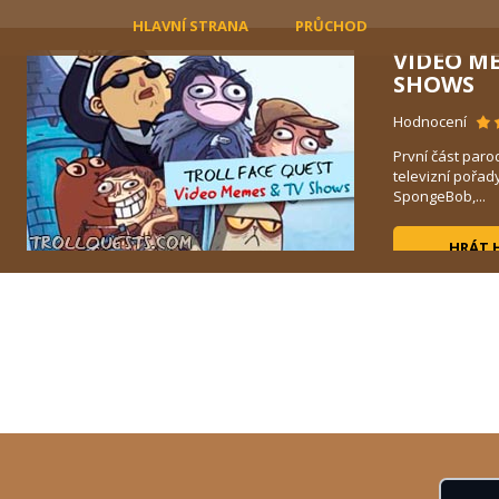
HLAVNÍ STRANA
PRŮCHOD
VIDEO M
SHOWS
Hodnocení
í
První část paro
ádá
televizní pořad
SpongeBob,...
HRÁT 