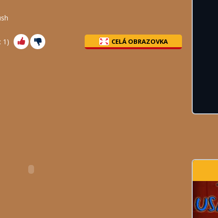
ush
:
1
)
CELÁ OBRAZOVKA